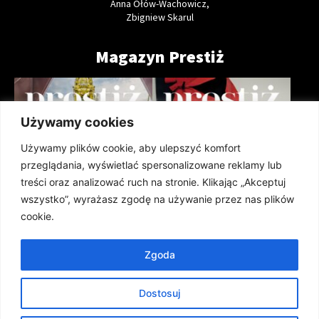
Anna Ołów-Wachowicz,
Zbigniew Skarul
Magazyn Prestiż
Używamy cookies
Używamy plików cookie, aby ulepszyć komfort
przeglądania, wyświetlać spersonalizowane reklamy lub
treści oraz analizować ruch na stronie. Klikając „Akceptuj
wszystko”, wyrażasz zgodę na używanie przez nas plików
cookie.
Zgoda
Prestiż Magazyn Szczeciński 208
Prestiż Magazyn Szczeciński 207
(lipiec 2026)
(czerwiec 2026)
Dostosuj
ARCHIWUM