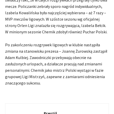
świadczy fakt, że w całych rozgrywkach przegrały tylko dwa
mecze. Policzanki zebrały sporo nagród indywidualnych,
Izabela Kowalińska była najczęściej wybierana – aż 7 razy –
MVP meczów ligowych. W szóstce sezonu wg oficjalnej
strony Orlen Ligi znalazła się rozgrywająca, Izabela Bełcik.
W minionym sezonie Chemik zdobył również Puchar Polski.
Po zakończeniu rozgrywek ligowych w klubie nastąpiła
zmiana na stanowisku prezesa – Joannę Żurowską zastąpił
Adam Kulbiej. Zawodniczki przebywają obecnie na
zasłużonych urlopach, a działacze pracują nad zmianami
personalnymi. Chemik jako mistrz Polski wystąpi w fazie
grupowej Ligi Mistrzyń, zapewne z zamiarami odniesienia
znaczącego sukcesu.
Prestiż