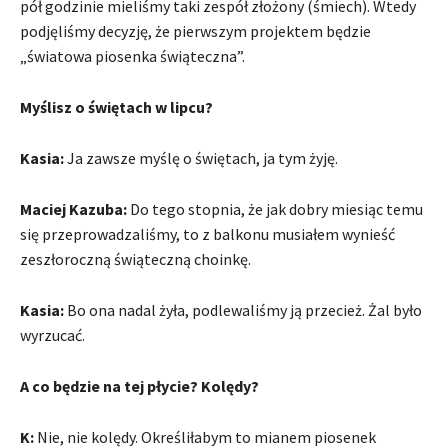
pół godzinie mieliśmy taki zespół złożony (śmiech). Wtedy
podjęliśmy decyzję, że pierwszym projektem będzie
„światowa piosenka świąteczna”.
Myślisz o świętach w lipcu?
Kasia:
Ja zawsze myślę o świętach, ja tym żyję.
Maciej Kazuba:
Do tego stopnia, że jak dobry miesiąc temu
się przeprowadzaliśmy, to z balkonu musiałem wynieść
zeszłoroczną świąteczną choinkę.
Kasia:
Bo ona nadal żyła, podlewaliśmy ją przecież. Żal było
wyrzucać.
A co będzie na tej płycie? Kolędy?
K:
Nie, nie kolędy. Określiłabym to mianem piosenek