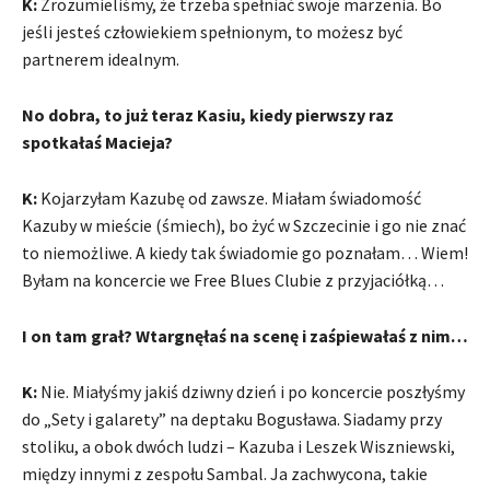
K:
Zrozumieliśmy, że trzeba spełniać swoje marzenia. Bo
jeśli jesteś człowiekiem spełnionym, to możesz być
partnerem idealnym.
No dobra, to już teraz Kasiu, kiedy pierwszy raz
spotkałaś Macieja?
K:
Kojarzyłam Kazubę od zawsze. Miałam świadomość
Kazuby w mieście (śmiech), bo żyć w Szczecinie i go nie znać
to niemożliwe. A kiedy tak świadomie go poznałam… Wiem!
Byłam na koncercie we Free Blues Clubie z przyjaciółką…
I on tam grał? Wtargnęłaś na scenę i zaśpiewałaś z nim…
K:
Nie. Miałyśmy jakiś dziwny dzień i po koncercie poszłyśmy
do „Sety i galarety” na deptaku Bogusława. Siadamy przy
stoliku, a obok dwóch ludzi – Kazuba i Leszek Wiszniewski,
między innymi z zespołu Sambal. Ja zachwycona, takie