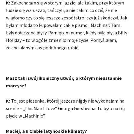
K:
Zakochałam się w starym jazzie, ale takim, przy którym
ludzie się wzruszali, tańczyli, a nie takim co dziś, że nie
wiadomo czy to się jeszcze zespół stroi czy już skończył. Jak
byłam młoda to kupowałam takie pismo „Machina”. Tam
były dołączane płyty. Pamiętam numer, kiedy była płyta Billy
Holiday – to w ogóle zmieniło moje życie. Pomyślałam,
że chciałabym coś podobnego robić.
Masz taki swój ikoniczny utwór, o którym nieustannie
marzysz?
K:
To jest piosenka, której jeszcze nigdy nie wykonałam na
scenie – „The Man I Love” Georga Gershwina. To było na tej
płycie w „Machinie”.
Maciej, a u Ciebie latynoskie klimaty?