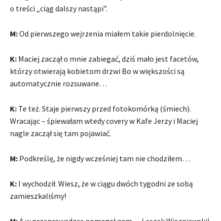
o treści „ciąg dalszy nastąpi”.
M:
Od pierwszego wejrzenia miałem takie pierdolnięcie.
K:
Maciej zaczął o mnie zabiegać, dziś mało jest facetów,
którzy otwierają kobietom drzwi Bo w większości są
automatycznie rozsuwane…
K:
Te też. Staje pierwszy przed fotokomórką (śmiech).
Wracając – śpiewałam wtedy covery w Kafe Jerzy i Maciej
nagle zaczął się tam pojawiać.
M:
Podkreślę, że nigdy wcześniej tam nie chodziłem…
K:
I wychodził. Wiesz, że w ciągu dwóch tygodni ze sobą
zamieszkaliśmy!
M:
A w przeprowadzce pomagał nam… Leszek Wiszniewski!