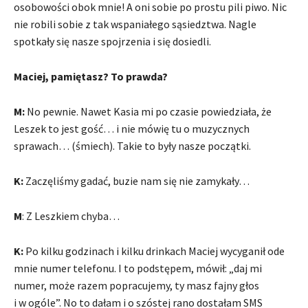
osobowości obok mnie! A oni sobie po prostu pili piwo. Nic
nie robili sobie z tak wspaniałego sąsiedztwa. Nagle
spotkały się nasze spojrzenia i się dosiedli.
Maciej, pamiętasz? To prawda?
M:
No pewnie. Nawet Kasia mi po czasie powiedziała, że
Leszek to jest gość… i nie mówię tu o muzycznych
sprawach… (śmiech). Takie to były nasze początki.
K:
Zaczęliśmy gadać, buzie nam się nie zamykały…
M
: Z Leszkiem chyba…
K:
Po kilku godzinach i kilku drinkach Maciej wycyganił ode
mnie numer telefonu. I to podstępem, mówił: „daj mi
numer, może razem popracujemy, ty masz fajny głos
i w ogóle”. No to dałam i o szóstej rano dostałam SMS