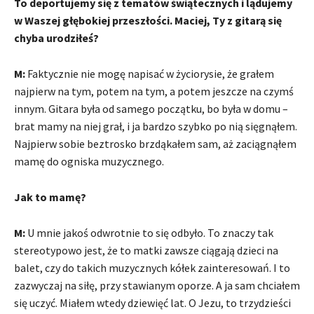
To deportujemy się z tematów świątecznych i lądujemy
w Waszej głębokiej przeszłości. Maciej, Ty z gitarą się
chyba urodziłeś?
M:
Faktycznie nie mogę napisać w życiorysie, że grałem
najpierw na tym, potem na tym, a potem jeszcze na czymś
innym. Gitara była od samego początku, bo była w domu –
brat mamy na niej grał, i ja bardzo szybko po nią sięgnąłem.
Najpierw sobie beztrosko brzdąkałem sam, aż zaciągnąłem
mamę do ogniska muzycznego.
Jak to mamę?
M:
U mnie jakoś odwrotnie to się odbyło. To znaczy tak
stereotypowo jest, że to matki zawsze ciągają dzieci na
balet, czy do takich muzycznych kółek zainteresowań. I to
zazwyczaj na siłę, przy stawianym oporze. A ja sam chciałem
się uczyć. Miałem wtedy dziewięć lat. O Jezu, to trzydzieści