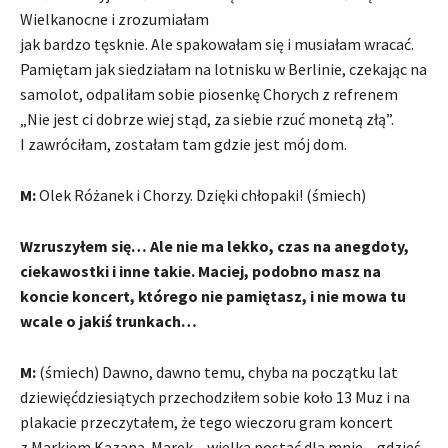
Wielkanocne i zrozumiałam
jak bardzo tęsknie. Ale spakowałam się i musiałam wracać.
Pamiętam jak siedziałam na lotnisku w Berlinie, czekając na
samolot, odpaliłam sobie piosenkę Chorych z refrenem
„Nie jest ci dobrze wiej stąd, za siebie rzuć monetą złą”.
I zawróciłam, zostałam tam gdzie jest mój dom.
M:
Olek Różanek i Chorzy. Dzięki chłopaki! (śmiech)
Wzruszyłem się… Ale nie ma lekko, czas na anegdoty,
ciekawostki i inne takie. Maciej, podobno masz na
koncie koncert, którego nie pamiętasz, i nie mowa tu
wcale o jakiś trunkach…
M:
(śmiech) Dawno, dawno temu, chyba na początku lat
dziewięćdziesiątych przechodziłem sobie koło 13 Muz i na
plakacie przeczytałem, że tego wieczoru gram koncert
z Markiem Kazaną. Marek – wielka postać dla mnie – gdzieś