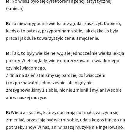
M:
No wiesz było się dyrektorem agencji artystycznej
(śmiech).
K:
To niewiarygodnie wielka przygoda i zaszczyt. Dopiero,
kiedy o to pytasz, przypominam sobie, jak ciężka to była
praca i jak duże towarzyszyło temu zmęczenie.
M:
Tak, to były wielkie nerwy, ale jednocześnie wielka lekcja
pokory. Wiele ogłady, wiele doprecyzowania świadomego
czy nieświadomego.
Z dnia na dzień staliśmy się bardziej doświadczeni
i rozpoznawalni jednocześnie, ale nigdy nie
zrezygnowaliśmy z siebie, nic nie zmieniliśmy, ani w sobie
ani w naszej muzyce.
K:
Wielu artystów, którzy docierają do finału, zaczyna się
zmieniać, przestają być wierni sobie, udają kogoś innego na
potrzeby show. W nas, ani w naszą muzykę nie ingerowano.