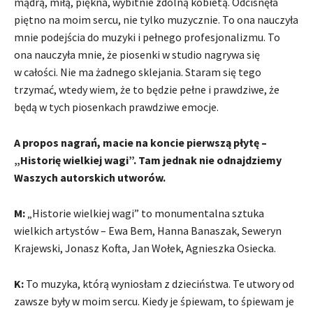
mądrą, miłą, piękna, wybitnie zdolną kobietą. Odcisnęła
piętno na moim sercu, nie tylko muzycznie. To ona nauczyła
mnie podejścia do muzyki i pełnego profesjonalizmu. To
ona nauczyła mnie, że piosenki w studio nagrywa się
w całości. Nie ma żadnego sklejania. Staram się tego
trzymać, wtedy wiem, że to będzie pełne i prawdziwe, że
będą w tych piosenkach prawdziwe emocje.
A propos nagrań, macie na koncie pierwszą płytę –
„Historię wielkiej wagi”. Tam jednak nie odnajdziemy
Waszych autorskich utworów.
M:
„Historie wielkiej wagi” to monumentalna sztuka
wielkich artystów – Ewa Bem, Hanna Banaszak, Seweryn
Krajewski, Jonasz Kofta, Jan Wołek, Agnieszka Osiecka.
K:
To muzyka, którą wyniosłam z dzieciństwa. Te utwory od
zawsze były w moim sercu. Kiedy je śpiewam, to śpiewam je