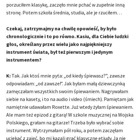
porzuciłem klasykę, zaczęło mnie pchać w zupełnie inną
stronę. Potem szkoła średnia, studia, ale je rzuciłem…
Czekaj, zatrzymajmy na chwilę opowieść, by było
chronologicznie i to po równo. Kasiu, dla Ciebie ludzki
głos, określany przez wielu jako najpiękniejszy
instrument świata, był też pierwszym i jedynym
instrumentem?
K:
Tak. Jak ktoś mnie pyta: „od kiedy śpiewasz?”, zawsze
odpowiadam: „od zawsze!”. Jak byłam małą dziewczynką
zamęczałam wszystkich swoim śpiewaniem. Nagrywałam
siebie na kasety, i to na audio i video (śmiech). Pamiętam jak
namiętnie udawałam Roxette. Już wtedy żyłam śpiewaniem.
Ale mam też epizod z gitarą! W szkole muzycznej na Wojska
Polskiego, grałam na gitarze! Trzeba było wybrać sobie
instrument. Wytrzymałam pół roku, a potem zaczęłam
uciekać z zajęć, bo mi kazali grać klasyczne etiudy. Ja nie