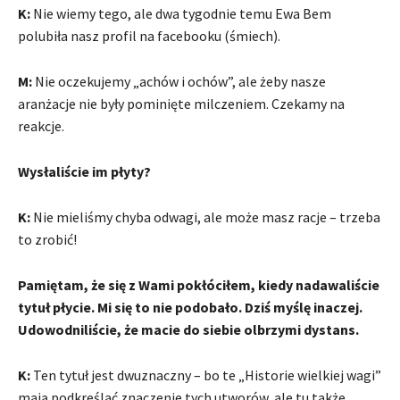
K:
Nie wiemy tego, ale dwa tygodnie temu Ewa Bem
polubiła nasz profil na facebooku (śmiech).
M:
Nie oczekujemy „achów i ochów”, ale żeby nasze
aranżacje nie były pominięte milczeniem. Czekamy na
reakcje.
Wysłaliście im płyty?
K:
Nie mieliśmy chyba odwagi, ale może masz racje – trzeba
to zrobić!
Pamiętam, że się z Wami pokłóciłem, kiedy nadawaliście
tytuł płycie. Mi się to nie podobało. Dziś myślę inaczej.
Udowodniliście, że macie do siebie olbrzymi dystans.
K:
Ten tytuł jest dwuznaczny – bo te „Historie wielkiej wagi”
mają podkreślać znaczenie tych utworów, ale tu także