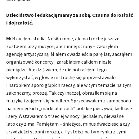
Dzieciństwo i edukację mamy za sobą. Czas na dorosłość
i dojrzałość.
M:
Rzuciłem studia. Nosiło mnie, ale na trochę jeszcze
zostałem przy muzyce, ale z innej strony – założyłem
agencję artystyczną. Miałem dwadzieścia parę lat, zacząłem
organizować koncerty i zarabiałem całkiem niezłe
pieniądze. Ale dziś wiem, że nie potrafiłem tego
wykorzystać, w głowie mi trochę się poprzestawiało
i narobiłem sporo głupich rzeczy, ale w tym temacie na tym
zakończmy, proszę. Tak czy inaczej, obraziłem się na
muzykę i zająłem się handlem. Sprzedawałem z samochodu
na niemieckich „marktplatzach” polskie pieczywo, kiełbasę
i sery. Wstawałem o trzeciej w nocy i jechałem, nieważne
lato czy zima. Pamiętam – śnieżyca, minus dwadzieścia czy
trzydzieści stopni mrozu, a Ty stoisz na tym rynku z tymi