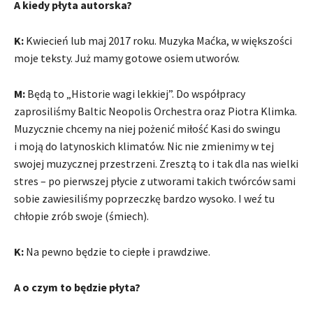
A kiedy płyta autorska?
K:
Kwiecień lub maj 2017 roku. Muzyka Maćka, w większości
moje teksty. Już mamy gotowe osiem utworów.
M:
Będą to „Historie wagi lekkiej”. Do współpracy
zaprosiliśmy Baltic Neopolis Orchestra oraz Piotra Klimka.
Muzycznie chcemy na niej pożenić miłość Kasi do swingu
i moją do latynoskich klimatów. Nic nie zmienimy w tej
swojej muzycznej przestrzeni. Zresztą to i tak dla nas wielki
stres – po pierwszej płycie z utworami takich twórców sami
sobie zawiesiliśmy poprzeczkę bardzo wysoko. I weź tu
chłopie zrób swoje (śmiech).
K:
Na pewno będzie to ciepłe i prawdziwe.
A o czym to będzie płyta?