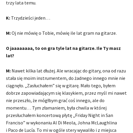
trzy lata temu.
K:
Trzydzieści jeden…
M:
Oj nie mówię o Tobie, mówię ile lat gram na gitarze.
O jaaaaaaaa, to on gra tyle lat na gitarze. Ile Ty masz
lat?
M:
Nawet kilka lat dłużej. Ale wracając do gitary, ona od razu
stała się moim instrumentem, do żadnego innego mnie nie
ciągnęło. „Zasłuchałem” się w gitarę. Mało tego, byłem
dobrze zapowiadającym się klasykiem, przez myśl mi nawet
nie przeszło, że mógłbym grać coś innego, ale do
momentu… Tym złamaniem, była chwila w której
przesłuchałem koncertową płytę „Friday Night in San
Franciso” w wykonaniu Al Di Meola, Johna McLaughlina
i Paco de Lucía. To mi w ogóle stery wywaliło i z miejsca