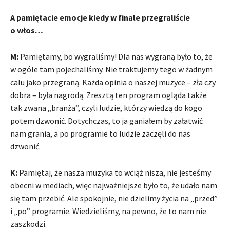
A pamiętacie emocje kiedy w finale przegraliście
o włos…
M:
Pamiętamy, bo wygraliśmy! Dla nas wygraną było to, że
w ogóle tam pojechaliśmy. Nie traktujemy tego w żadnym
calu jako przegraną. Każda opinia o naszej muzyce – zła czy
dobra – była nagrodą. Zresztą ten program ogląda także
tak zwana „branża”, czyli ludzie, którzy wiedzą do kogo
potem dzwonić. Dotychczas, to ja ganiałem by załatwić
nam grania, a po programie to ludzie zaczęli do nas
dzwonić.
K:
Pamiętaj, że nasza muzyka to wciąż nisza, nie jesteśmy
obecni w mediach, więc najważniejsze było to, że udało nam
się tam przebić. Ale spokojnie, nie dzielimy życia na „przed”
i „po” programie. Wiedzieliśmy, na pewno, że to nam nie
zaszkodzi.