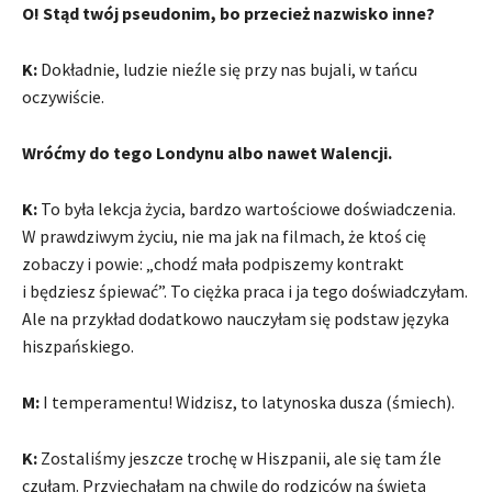
O! Stąd twój pseudonim, bo przecież nazwisko inne?
K:
Dokładnie, ludzie nieźle się przy nas bujali, w tańcu
oczywiście.
Wróćmy do tego Londynu albo nawet Walencji.
K:
To była lekcja życia, bardzo wartościowe doświadczenia.
W prawdziwym życiu, nie ma jak na filmach, że ktoś cię
zobaczy i powie: „chodź mała podpiszemy kontrakt
i będziesz śpiewać”. To ciężka praca i ja tego doświadczyłam.
Ale na przykład dodatkowo nauczyłam się podstaw języka
hiszpańskiego.
M:
I temperamentu! Widzisz, to latynoska dusza (śmiech).
K:
Zostaliśmy jeszcze trochę w Hiszpanii, ale się tam źle
czułam. Przyjechałam na chwilę do rodziców na święta