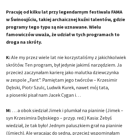
Pracuję od kilku lat przy legendarnym festiwalu FAMA
w Świnoujściu, takiej archaicznej kuźni talentów, gdzie
programy tego typu są nie uznawane. Wielu
famowiczów uważa, że udział w tych programach to
droga na skróty.
K:
Ale my przez wiele lat nie korzystaliśmy z jakichkolwiek
skrótów. Ten program, był jedynie jakimś narzędziem. Ja
przecież zaczynałam karierę jako malutka dziewczynka
w zespole „Fant”. Pamiętam jego twórców – Krzesimir
Dębski, Piotr Szulc, Ludwik Kurek, nawet mój tata,
a piosenki pisał nam Jacek Cygan i…
M:
… a obok siedział Jimek i plumkał na pianinie (Jimek –
syn Krzesimira Dębskiego – przyp. red.) Kasia: Żebyś
wiedział, że tak było! Jednym paluszkiem grał na pianinie
(śmiech). Ale wracając do sedna, przecież wspominałam