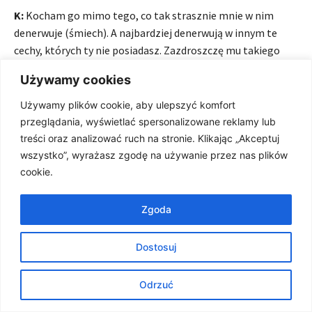
K:
Kocham go mimo tego, co tak strasznie mnie w nim
denerwuje (śmiech). A najbardziej denerwują w innym te
cechy, których ty nie posiadasz. Zazdroszczę mu takiego
praktycznego poukładania, świetnej organizacji.
Używamy cookies
Maciej, a Ty?
Używamy plików cookie, aby ulepszyć komfort
przeglądania, wyświetlać spersonalizowane reklamy lub
M:
Za to jaka jest. Po prostu. Paradoksalnie, ja Kasi
treści oraz analizować ruch na stronie. Klikając „Akceptuj
wszystko”, wyrażasz zgodę na używanie przez nas plików
pokazałem, że każde pięć minut jest ważne, a ona mi, że
cookie.
czas nie zawsze jest istotny.
K:
Nauczyłam go ściszać telefon! (w tym momencie na
Zgoda
stole zaczyna wibrować telefon Macieja. Ważny telefon,
musimy kończyć rozmowę. Dźwięk faktycznie wyciszony…).
Dostosuj
Odrzuć