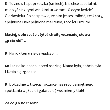
K:
Tu znów ta poprzeczka (śmiech). Nie chce absolutnie
mierzyć sięz tymi wielkimi utworami. O czym będzie?
O człowieku. Bo co sprawia, że nim jesteś: miłość, tęsknoty,
spełnione i niespełnione marzenia, radości i smutki.
Maciej, dobrze, że użyłeś chwilę wcześniej słowa
„pożenić”…
K:
No rok temu się oświadczył…
M:
I to na kolanach, przed rodziną. Mama była, babcia była.
I Kasia się zgodziła!
K:
Dokładnie w trzecią rocznicę naszego pamiętnego
spotkania w „Secie i galarecie”, weźmiemy ślub!
Za co go kochasz?