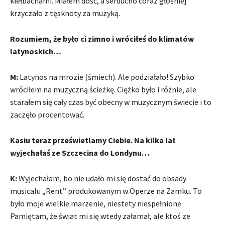
kiełbachami. Miałem dość, a serducho coraz głośniej
krzyczało z tęsknoty za muzyką.
Rozumiem, że było ci zimno i wróciłeś do klimatów
latynoskich…
M:
Latynos na mrozie (śmiech). Ale podziałało! Szybko
wróciłem na muzyczną ścieżkę. Ciężko było i różnie, ale
starałem się cały czas być obecny w muzycznym świecie i to
zaczęło procentować.
Kasiu teraz prześwietlamy Ciebie. Na kilka lat
wyjechałaś ze Szczecina do Londynu…
K:
Wyjechałam, bo nie udało mi się dostać do obsady
musicalu „Rent” produkowanym w Operze na Zamku. To
było moje wielkie marzenie, niestety niespełnione.
Pamiętam, że świat mi się wtedy załamał, ale ktoś ze