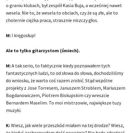
o graniu klubach, był zespół Kasia Buja, a wcześniej nawet
wesela. Nie to, że wesela to obciach, czy że są złe, ale to
cholernie ciężka praca, strasznie niszczy głos.
M:
I kręgosłup!
Ale to tylko gitarzystom (śmiech).
M:
A tak serio, to faktycznie kiedy poznawałem tych
fantastycznych ludzi, to od słowa do słowa, dochodziliśmy
do wniosku, że warto coś razem zrobić. Stąd wspólne
projekty z Jose Torresem, Januszem Stroblem, Mariuszem
Bogdanowiczem, Piotrem Biskupskim czy wreszcie
Bernardem Maselim. To moi mistrzowie, największe tuzy
muzyki.
K:
Wiesz, jak wiele przeszkód miałam na tej drodze? Wiesz,
że kiedyś zachorowałam dość poważnie? Nie będę zdradzać