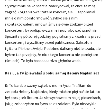
słysząc mnie na koncercie zadecydował, że chce ze mną
zagrać. Zorganizował zatem koncert, ale… zapomniał
mnie o nim poinformować. Szybko się z nim
skontaktowałem, umówiliśmy się dwie godziny przed
koncertem, by podjąć wyzwanie i popróbować wspólnie.
Spóźnił się półtorej godziny, pograliśmy z kwadrans przed
koncertem, i wyszliśmy przed publiczność. Saksofon
i gitara. Piękne dźwięki. Podobno daliśmy nieźle czadu, ale
byłem tak przejęty, że nic z tego koncertu nie pamiętam
(śmiech). To była baaaaaaardzo głęboka woda.
Kasiu, a Ty śpiewałaś u boku samej Heleny Majdaniec?
K:
To bardzo ważny wątek w moim życiu. Trafiłam do
zespołu Heleny Majdaniec, kiedy miałam piętnaście lat, to
był początek liceum. Ja się wychowałam na jej piosenkach,
jak ją zobaczyłam na żywo to oszalałam. Była niezwykle