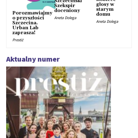
Szczeciński
głosy w
Szekspir
starym
doceniony
Porozmawiajmy
domu
o przyszłości
Aneta Dolega
Aneta Dolega
Szczecina.
Urban Lab
zaprasza!
Prestiż
Aktualny numer