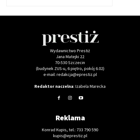
Wydawnictwo Prestiż
Jana Matejki 22
70-530 Szczecin
(budynek ZUS-u, 6 piętro, pokój 6.02)
e-mail: redakcja@eprestiz.pl
Redaktor naczelna
: Izabela Marecka
Reklama
Konrad Kupis, tel.: 733 790 590
kupis@eprestiz.pl