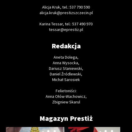
Alicja Kruk, tel.: 537 790 590
alicja.kruk@prestizszczecin.pl
Karina Tessar, tel.: 537 490 970
tessar@eprestiz.pl
Redakcja
Aneta Dolega,
Anna Wysocka,
Dariusz Staniewski,
Daniel Źródlewski,
Michał Sarosiek
Felietoniści:
Anna Ołów-Wachowicz,
Zbigniew Skarul
Magazyn Prestiż