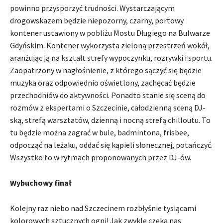
powinno przysporzyć trudności. Wystarczającym
drogowskazem będzie niepozorny, czarny, portowy
kontener ustawiony w pobliżu Mostu Długiego na Bulwarze
Gdyńskim. Kontener wykorzysta zieloną przestrzeń wokół,
aranżując ją na kształt strefy wypoczynku, rozrywki i sportu.
Zaopatrzony w nagłośnienie, z którego sączyć się będzie
muzyka oraz odpowiednio oświetlony, zachęcać będzie
przechodniów do aktywności. Ponadto stanie się sceną do
rozmów z ekspertami o Szczecinie, całodzienną sceną DJ-
ską, strefą warsztatów, dzienną i nocną strefą chilloutu. To
tu będzie można zagrać w bule, badmintona, frisbee,
odpocząć na leżaku, oddać się kąpieli słonecznej, potańczyć.
Wszystko to w rytmach proponowanych przez DJ-ów.
Wybuchowy finał
Kolejny raz niebo nad Szczecinem rozbłyśnie tysiącami
kolorowych sztucznych ogni! Jak zwykle czeka nas