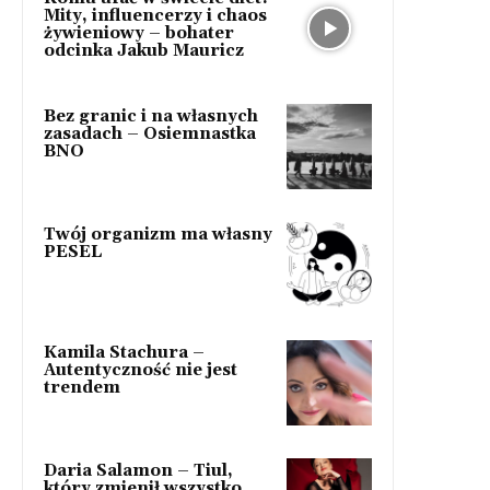
Mity, influencerzy i chaos
żywieniowy – bohater
odcinka Jakub Mauricz
Bez granic i na własnych
zasadach – Osiemnastka
BNO
Twój organizm ma własny
PESEL
Kamila Stachura –
Autentyczność nie jest
trendem
Daria Salamon – Tiul,
który zmienił wszystko