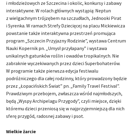
i młodzieżowych ze Szczecina i okolic, konkursy i zabawy
interaktywne. W rolach głównych wystąpią: Neptun
z wielgachnym trójzębem na szczudłach, Jednooki Pirat
i Syrenka. W ramach Strefy Dziecięcej na placu Mickiewicza
powstanie także interaktywna przestrzeń promująca
program „Szczecin Przyjazny Rodzinie”, wystawa Centrum
Nauki Kopernik pn. „Umysł przyłapany” i wystawa
unikalnych gatunków roślin i owadów tropikalnych. Nie
zabraknie wyczekiwanych przez dzieci Superbohaterów.
W programie także pierwsza edycja festiwalu
podróżniczego dla całej rodzinny, który prowadzony będzie
przez „Łopacińskich Świat” pn. „Family Travel Festival”.
Prawdziwym przebojem, zwłaszcza wśród najmłodszych,
będą „Wyspy Archipelagu Przygody”, czyli miejsce, dzięki
któremu dzieci przeniosą się w najprzyjemniejszą dla nich
sferę przygód, radosnej zabawy i psot.
Wielkie żarcie