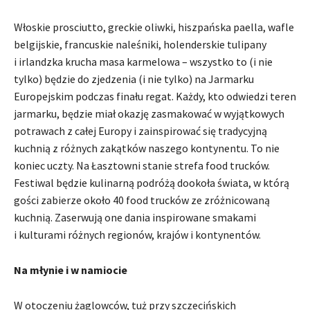
Włoskie prosciutto, greckie oliwki, hiszpańska paella, wafle
belgijskie, francuskie naleśniki, holenderskie tulipany
i irlandzka krucha masa karmelowa – wszystko to (i nie
tylko) będzie do zjedzenia (i nie tylko) na Jarmarku
Europejskim podczas finału regat. Każdy, kto odwiedzi teren
jarmarku, będzie miał okazję zasmakować w wyjątkowych
potrawach z całej Europy i zainspirować się tradycyjną
kuchnią z różnych zakątków naszego kontynentu. To nie
koniec uczty. Na Łasztowni stanie strefa food trucków.
Festiwal będzie kulinarną podróżą dookoła świata, w którą
gości zabierze około 40 food trucków ze zróżnicowaną
kuchnią. Zaserwują one dania inspirowane smakami
i kulturami różnych regionów, krajów i kontynentów.
Na młynie i w namiocie
W otoczeniu żaglowców, tuż przy szczecińskich