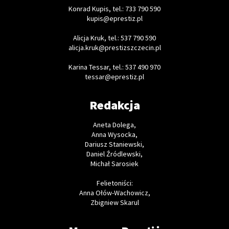
Konrad Kupis, tel.: 733 790 590
kupis@eprestiz.pl
Alicja Kruk, tel.: 537 790 590
alicja.kruk@prestizszczecin.pl
Karina Tessar, tel.: 537 490 970
tessar@eprestiz.pl
Redakcja
Aneta Dolega,
Anna Wysocka,
Dariusz Staniewski,
Daniel Źródlewski,
Michał Sarosiek
Felietoniści:
Anna Ołów-Wachowicz,
Zbigniew Skarul