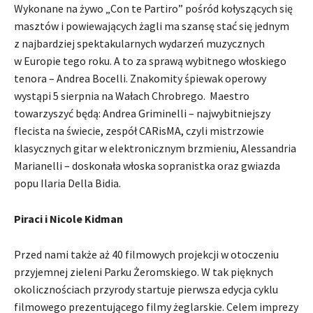
Wykonane na żywo „Con te Partiro” pośród kołyszących się
masztów i powiewających żagli ma szansę stać się jednym
z najbardziej spektakularnych wydarzeń muzycznych
w Europie tego roku. A to za sprawą wybitnego włoskiego
tenora – Andrea Bocelli. Znakomity śpiewak operowy
wystąpi 5 sierpnia na Wałach Chrobrego. Maestro
towarzyszyć będą: Andrea Griminelli – najwybitniejszy
flecista na świecie, zespół CARisMA, czyli mistrzowie
klasycznych gitar w elektronicznym brzmieniu, Alessandria
Marianelli – doskonała włoska sopranistka oraz gwiazda
popu Ilaria Della Bidia.
Piraci i Nicole Kidman
Przed nami także aż 40 filmowych projekcji w otoczeniu
przyjemnej zieleni Parku Żeromskiego. W tak pięknych
okolicznościach przyrody startuje pierwsza edycja cyklu
filmowego prezentującego filmy żeglarskie. Celem imprezy