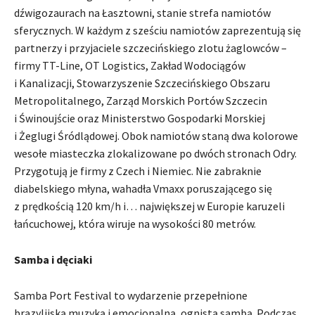
dźwigozaurach na Łasztowni, stanie strefa namiotów
sferycznych. W każdym z sześciu namiotów zaprezentują się
partnerzy i przyjaciele szczecińskiego zlotu żaglowców –
firmy TT-Line, OT Logistics, Zakład Wodociągów
i Kanalizacji, Stowarzyszenie Szczecińskiego Obszaru
Metropolitalnego, Zarząd Morskich Portów Szczecin
i Świnoujście oraz Ministerstwo Gospodarki Morskiej
i Żeglugi Śródlądowej. Obok namiotów staną dwa kolorowe
wesołe miasteczka zlokalizowane po dwóch stronach Odry.
Przygotują je firmy z Czech i Niemiec. Nie zabraknie
diabelskiego młyna, wahadła Vmaxx poruszającego się
z prędkością 120 km/h i… największej w Europie karuzeli
łańcuchowej, która wiruje na wysokości 80 metrów.
Samba i dęciaki
Samba Port Festival to wydarzenie przepełnione
brazylijską muzyką i emocjonalną, ognistą sambą. Podczas