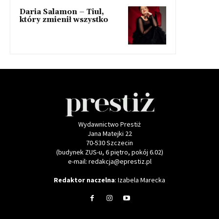
Daria Salamon – Tiul,
który zmienił wszystko
Wydawnictwo Prestiż
Jana Matejki 22
70-530 Szczecin
(budynek ZUS-u, 6 piętro, pokój 6.02)
e-mail: redakcja@eprestiz.pl
Redaktor naczelna
: Izabela Marecka