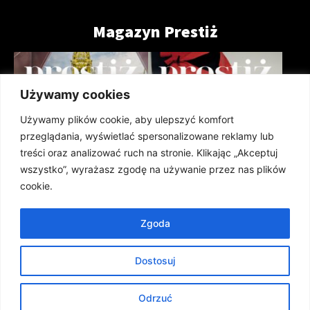
Magazyn Prestiż
Używamy cookies
Używamy plików cookie, aby ulepszyć komfort
przeglądania, wyświetlać spersonalizowane reklamy lub
treści oraz analizować ruch na stronie. Klikając „Akceptuj
wszystko”, wyrażasz zgodę na używanie przez nas plików
cookie.
Zgoda
Prestiż Magazyn Szczeciński 208
Prestiż Magazyn Szczeciński 207
(lipiec 2026)
(czerwiec 2026)
Dostosuj
ARCHIWUM
Tu nas znajdziesz
Odrzuć