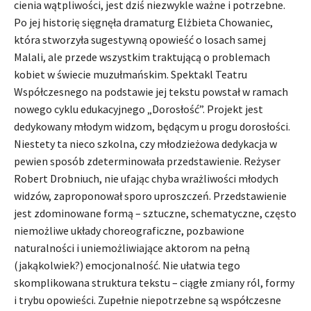
cienia wątpliwości, jest dziś niezwykle ważne i potrzebne.
Po jej historię sięgnęła dramaturg Elżbieta Chowaniec,
która stworzyła sugestywną opowieść o losach samej
Malali, ale przede wszystkim traktującą o problemach
kobiet w świecie muzułmańskim. Spektakl Teatru
Współczesnego na podstawie jej tekstu powstał w ramach
nowego cyklu edukacyjnego „Dorosłość”. Projekt jest
dedykowany młodym widzom, będącym u progu dorosłości.
Niestety ta nieco szkolna, czy młodzieżowa dedykacja w
pewien sposób zdeterminowała przedstawienie. Reżyser
Robert Drobniuch, nie ufając chyba wrażliwości młodych
widzów, zaproponował sporo uproszczeń. Przedstawienie
jest zdominowane formą – sztuczne, schematyczne, często
niemożliwe układy choreograficzne, pozbawione
naturalności i uniemożliwiające aktorom na pełną
(jakąkolwiek?) emocjonalność. Nie ułatwia tego
skomplikowana struktura tekstu – ciągłe zmiany ról, formy
i trybu opowieści. Zupełnie niepotrzebne są współczesne