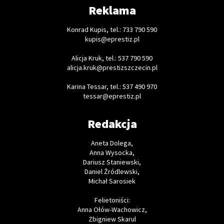
Reklama
Konrad Kupis, tel.: 733 790 590
kupis@eprestiz.pl
Alicja Kruk, tel.: 537 790 590
alicja.kruk@prestizszczecin.pl
Karina Tessar, tel.: 537 490 970
tessar@eprestiz.pl
Redakcja
Aneta Dolega,
Anna Wysocka,
Dariusz Staniewski,
Daniel Źródlewski,
Michał Sarosiek
Felietoniści:
Anna Ołów-Wachowicz,
Zbigniew Skarul