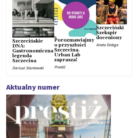
Szczeciński
Szekspir
doceniony
Porozmawiajmy
Szczecińskie
o przyszłości
Aneta Dolega
DNA:
Szczecina.
Gastronomiczna
Urban Lab
legenda
zaprasza!
Szczecina
Prestiż
Dariusz Staniewski
Aktualny numer