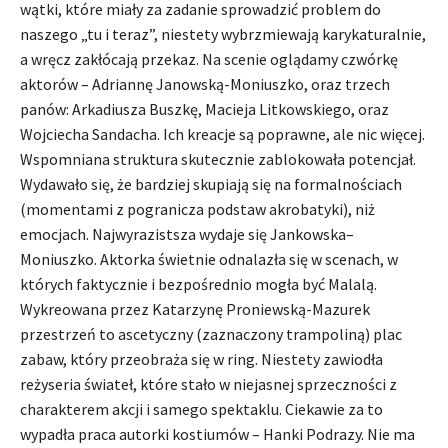
wątki, które miały za zadanie sprowadzić problem do
naszego „tu i teraz”, niestety wybrzmiewają karykaturalnie,
a wręcz zakłócają przekaz. Na scenie oglądamy czwórkę
aktorów – Adriannę Janowską-Moniuszko, oraz trzech
panów: Arkadiusza Buszkę, Macieja Litkowskiego, oraz
Wojciecha Sandacha. Ich kreacje są poprawne, ale nic więcej.
Wspomniana struktura skutecznie zablokowała potencjał.
Wydawało się, że bardziej skupiają się na formalnościach
(momentami z pogranicza podstaw akrobatyki), niż
emocjach. Najwyrazistsza wydaje się Jankowska–
Moniuszko. Aktorka świetnie odnalazła się w scenach, w
których faktycznie i bezpośrednio mogła być Malalą.
Wykreowana przez Katarzynę Proniewską-Mazurek
przestrzeń to ascetyczny (zaznaczony trampoliną) plac
zabaw, który przeobraża się w ring. Niestety zawiodła
reżyseria świateł, które stało w niejasnej sprzeczności z
charakterem akcji i samego spektaklu. Ciekawie za to
wypadła praca autorki kostiumów – Hanki Podrazy. Nie ma