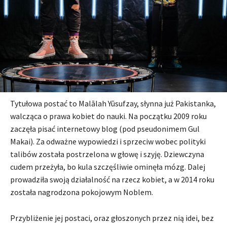
Tytułowa postać to Malālah Yūsufzay, słynna już Pakistanka,
walcząca o prawa kobiet do nauki. Na początku 2009 roku
zaczęła pisać internetowy blog (pod pseudonimem Gul
Makai). Za odważne wypowiedzi i sprzeciw wobec polityki
talibów została postrzelona w głowę i szyję. Dziewczyna
cudem przeżyła, bo kula szczęśliwie ominęła mózg. Dalej
prowadziła swoją działalność na rzecz kobiet, a w 2014 roku
została nagrodzona pokojowym Noblem.
Przybliżenie jej postaci, oraz głoszonych przez nią idei, bez