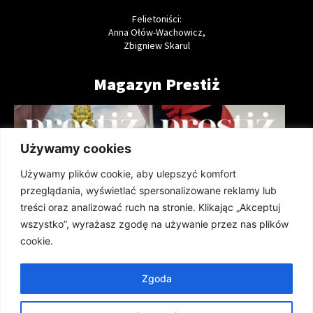
Felietoniści:
Anna Ołów-Wachowicz,
Zbigniew Skarul
Magazyn Prestiż
Używamy cookies
Używamy plików cookie, aby ulepszyć komfort
przeglądania, wyświetlać spersonalizowane reklamy lub
treści oraz analizować ruch na stronie. Klikając „Akceptuj
wszystko”, wyrażasz zgodę na używanie przez nas plików
cookie.
Zgoda
Prestiż Magazyn Szczeciński 208
Prestiż Magazyn Szczeciński 207
(lipiec 2026)
(czerwiec 2026)