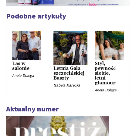
Podobne artykuły
Las w
Styl,
salonie
pewność
Letnia Gala
siebie,
szczecińskiej
Aneta Dolega
letni
Baszty
glamour
Izabela Marecka
Aneta Dolega
Aktualny numer