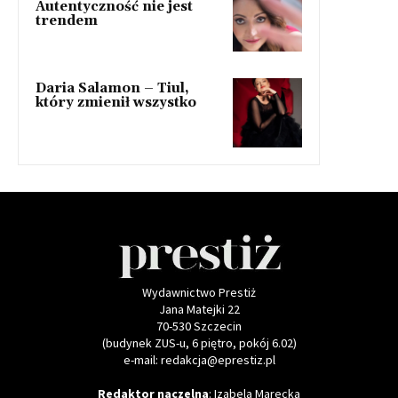
Autentyczność nie jest
trendem
Daria Salamon – Tiul,
który zmienił wszystko
Wydawnictwo Prestiż
Jana Matejki 22
70-530 Szczecin
(budynek ZUS-u, 6 piętro, pokój 6.02)
e-mail: redakcja@eprestiz.pl
Redaktor naczelna
: Izabela Marecka