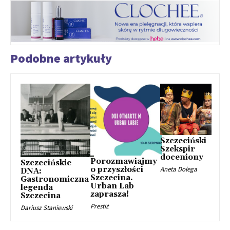
Podobne artykuły
Szczeciński
Szekspir
doceniony
Porozmawiajmy
Szczecińskie
o przyszłości
Aneta Dolega
DNA:
Szczecina.
Gastronomiczna
Urban Lab
legenda
zaprasza!
Szczecina
Prestiż
Dariusz Staniewski