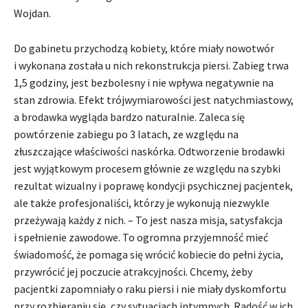
Wojdan.
Do gabinetu przychodzą kobiety, które miały nowotwór
i wykonana została u nich rekonstrukcja piersi. Zabieg trwa
1,5 godziny, jest bezbolesny i nie wpływa negatywnie na
stan zdrowia. Efekt trójwymiarowości jest natychmiastowy,
a brodawka wygląda bardzo naturalnie. Zaleca się
powtórzenie zabiegu po 3 latach, ze względu na
złuszczające właściwości naskórka. Odtworzenie brodawki
jest wyjątkowym procesem głównie ze względu na szybki
rezultat wizualny i poprawę kondycji psychicznej pacjentek,
ale także profesjonaliści, którzy je wykonują niezwykle
przeżywają każdy z nich. – To jest nasza misja, satysfakcja
i spełnienie zawodowe. To ogromna przyjemność mieć
świadomość, że pomaga się wrócić kobiecie do pełni życia,
przywrócić jej poczucie atrakcyjności. Chcemy, żeby
pacjentki zapomniały o raku piersi i nie miały dyskomfortu
przy rozbieraniu się, czy sytuacjach intymnych. Radość w ich