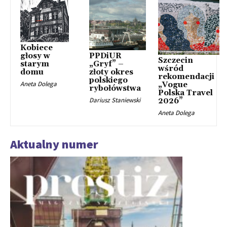
Kobiece
głosy w
PPDiUR
Szczecin
starym
„Gryf” –
wśród
domu
złoty okres
rekomendacji
polskiego
Aneta Dolega
„Vogue
rybołówstwa
Polska Travel
Dariusz Staniewski
2026”
Aneta Dolega
Aktualny numer