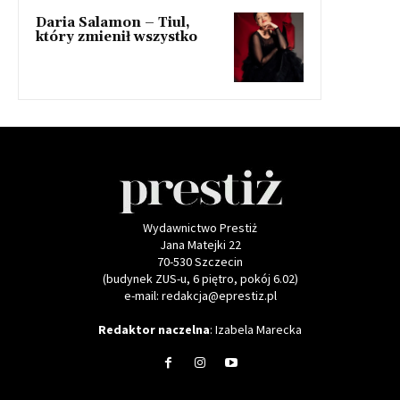
Daria Salamon – Tiul,
który zmienił wszystko
Wydawnictwo Prestiż
Jana Matejki 22
70-530 Szczecin
(budynek ZUS-u, 6 piętro, pokój 6.02)
e-mail: redakcja@eprestiz.pl
Redaktor naczelna
: Izabela Marecka