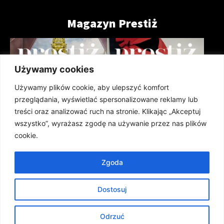
Magazyn Prestiż
Używamy cookies
Używamy plików cookie, aby ulepszyć komfort
przeglądania, wyświetlać spersonalizowane reklamy lub
treści oraz analizować ruch na stronie. Klikając „Akceptuj
wszystko”, wyrażasz zgodę na używanie przez nas plików
cookie.
Zgoda
Prestiż Magazyn Szczeciński 208
Prestiż Magazyn Szczeciński 207
(lipiec 2026)
(czerwiec 2026)
Dostosuj
ARCHIWUM
Tu nas znajdziesz
Odrzuć