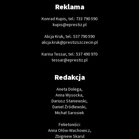
Reklama
Konrad Kupis, tel.: 733 790 590
kupis@eprestiz.pl
Alicja Kruk, tel.: 537 790 590
alicja.kruk@prestizszczecin.pl
Karina Tessar, tel.: 537 490 970
tessar@eprestiz.pl
Redakcja
Aneta Dolega,
Anna Wysocka,
Dariusz Staniewski,
Daniel Źródlewski,
Michał Sarosiek
Felietoniści:
Anna Ołów-Wachowicz,
Zbigniew Skarul