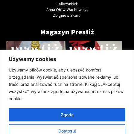
Felietoniści:
Anna Ołów-Wachowicz,
Zbigniew Skarul
Magazyn Prestiż
Używamy cookies
Używamy plików cookie, aby ulepszyć komfort
przeglądania, wyświetlać spersonalizowane reklamy lub
treści oraz analizować ruch na stronie. Klikając „Akceptuj
wszystko”, wyrażasz zgodę na używanie przez nas plików
cookie.
Zgoda
Prestiż Magazyn Szczeciński 208
Prestiż Magazyn Szczeciński 207
(lipiec 2026)
(czerwiec 2026)
Dostosuj