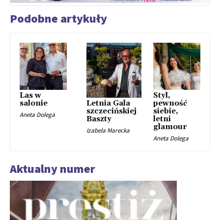
Podobne artykuły
Las w
Styl,
salonie
pewność
Letnia Gala
siebie,
szczecińskiej
Aneta Dolega
letni
Baszty
glamour
Izabela Marecka
Aneta Dolega
Aktualny numer