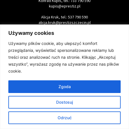
Konrad Kupis, tel.: 733 790 590
kupis@eprestiz.pl
Alicja Kruk, tel.: 537 790 590
alicja.kruk@prestizszczecin.pl
Używamy cookies
Karina Tessar, tel.: 537 490 970
tessar@eprestiz.pl
Używamy plików cookie, aby ulepszyć komfort
przeglądania, wyświetlać spersonalizowane reklamy lub
Redakcja
treści oraz analizować ruch na stronie. Klikając „Akceptuj
wszystko”, wyrażasz zgodę na używanie przez nas plików
Aneta Dolega,
cookie.
Anna Wysocka,
Dariusz Staniewski,
Daniel Źródlewski,
Zgoda
Michał Sarosiek
Felietoniści:
Dostosuj
Anna Ołów-Wachowicz,
Zbigniew Skarul
Odrzuć
Magazyn Prestiż