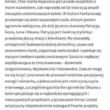
istnieć. Choć marka kojarzona jest przede wszystkim z
moim nazwiskiem, tak naprawdę od lat tworzy ją zespół
niezwykle utalentowanych kobiet. W historii Fanfaronady
przewinęło się wiele wspaniałych osób, którym jestem
ogromnie wdzięczna, ale dziś jej serce stanowią Patrycja,
Gosia, Lena i Oksana. Patrycja jest świetną stylistką i
prawdziwą duszą relacji z klientkami. Ma niezwykłą
umiejętność budowania dobrej atmosfery, czuwa nad
wizerunkiem marki, organizuje wiele działań i opiekuje się
naszymi mediami społecznościowymi. Gosia to najdłużej
współpracująca ze mną krawcowa – doskonale
zorganizowana, błyskawiczna i niezawodna. Zawsze mogę
na nią liczyć. Lena wnosi do pracowni mnóstwo pozytywnej
energii i uśmiechu, a jednocześnie jest mistrzynią szycia
miarowego, szczególnie garniturów i gorsetów. Oksana z
kolei specjalizuje się w najbardziej wymagających i
nieoczywistych projektach, a jej wyczucie formy i zmysł
artystyczny niejednokrotnie wzbogacił finalne projekty.