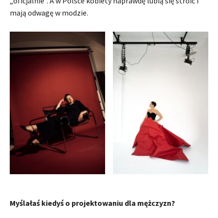
„oficjalnie”. A w Polsce kobiety naprawdę lubią się stroić i
mają odwagę w modzie.
Myślałaś kiedyś o projektowaniu dla mężczyzn?