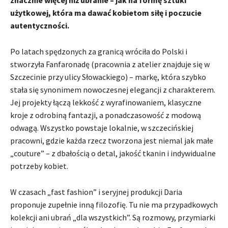
znacznie więcej niż ubranie – jak na formę sztuki
użytkowej, która ma dawać kobietom siłę i poczucie
autentyczności.
Po latach spędzonych za granicą wróciła do Polski i
stworzyła Fanfaronadę (pracownia z atelier znajduje się w
Szczecinie przy ulicy Słowackiego) – markę, która szybko
stała się synonimem nowoczesnej elegancji z charakterem.
Jej projekty łączą lekkość z wyrafinowaniem, klasyczne
kroje z odrobiną fantazji, a ponadczasowość z modową
odwagą. Wszystko powstaje lokalnie, w szczecińskiej
pracowni, gdzie każda rzecz tworzona jest niemal jak małe
„couture” – z dbałością o detal, jakość tkanin i indywidualne
potrzeby kobiet.
W czasach „fast fashion” i seryjnej produkcji Daria
proponuje zupełnie inną filozofię. Tu nie ma przypadkowych
kolekcji ani ubrań „dla wszystkich”. Są rozmowy, przymiarki