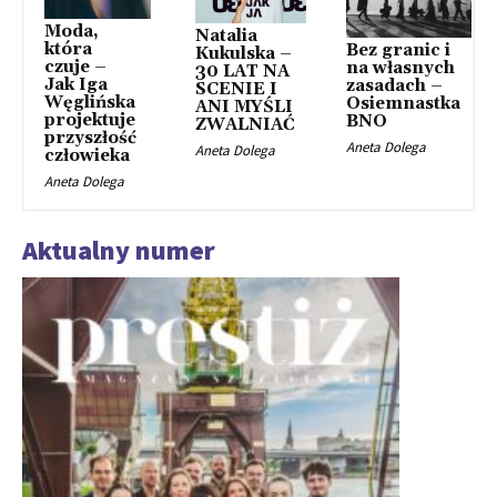
Moda,
Natalia
która
Bez granic i
Kukulska –
czuje –
na własnych
30 LAT NA
Jak Iga
zasadach –
SCENIE I
Węglińska
Osiemnastka
ANI MYŚLI
projektuje
BNO
ZWALNIAĆ
przyszłość
Aneta Dolega
Aneta Dolega
człowieka
Aneta Dolega
Aktualny numer