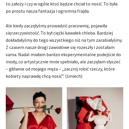
to założy i czy w ogóle ktoś będzie chciał to nosić. To była
po prostu nasza fantazja i ogromna frajda.
Ale kiedy zaczęłyśmy prowadzić pracownię, pojawiła
sięrzeczywistość. To był ciężki kawałek chleba. Bardziej
dokładałyśmy do tego wszystkiego niż na tym zarabiałyśmy.
Z czasem nasze drogi zawodowe się rozeszły i zostałam
sama. Nadal miałam bardzo eksperymentalne podejście do
mody, co artystycznie mnie spełniało, ale zaczęłam słyszeć
– głównie od mojego męża – „zacznij robić rzeczy, które
kobiety naprawdę chcą nosić”. (śmiech)