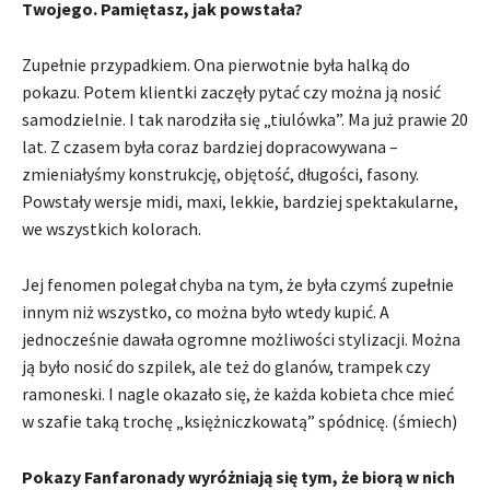
Twojego. Pamiętasz, jak powstała?
Zupełnie przypadkiem. Ona pierwotnie była halką do
pokazu. Potem klientki zaczęły pytać czy można ją nosić
samodzielnie. I tak narodziła się „tiulówka”. Ma już prawie 20
lat. Z czasem była coraz bardziej dopracowywana –
zmieniałyśmy konstrukcję, objętość, długości, fasony.
Powstały wersje midi, maxi, lekkie, bardziej spektakularne,
we wszystkich kolorach.
Jej fenomen polegał chyba na tym, że była czymś zupełnie
innym niż wszystko, co można było wtedy kupić. A
jednocześnie dawała ogromne możliwości stylizacji. Można
ją było nosić do szpilek, ale też do glanów, trampek czy
ramoneski. I nagle okazało się, że każda kobieta chce mieć
w szafie taką trochę „księżniczkowatą” spódnicę. (śmiech)
Pokazy Fanfaronady wyróżniają się tym, że biorą w nich