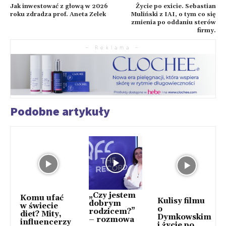
Jak inwestować z głową w 2026
Życie po exicie. Sebastian
roku zdradza prof. Aneta Zelek
Muliński z IAI, o tym co się
zmienia po oddaniu sterów
firmy.
– Reklama –
Podobne artykuły
„Czy jestem
Komu ufać
Kulisy filmu
dobrym
w świecie
o
rodzicem?”
diet? Mity,
Dymkowskim
– rozmowa
influencerzy
i życie po