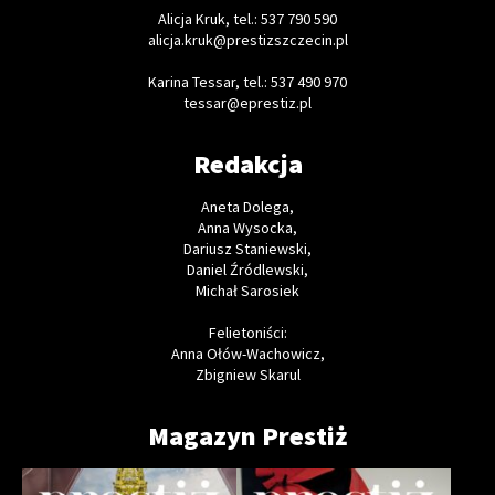
Alicja Kruk, tel.: 537 790 590
alicja.kruk@prestizszczecin.pl
Karina Tessar, tel.: 537 490 970
tessar@eprestiz.pl
Redakcja
Aneta Dolega,
Anna Wysocka,
Dariusz Staniewski,
Daniel Źródlewski,
Michał Sarosiek
Felietoniści:
Anna Ołów-Wachowicz,
Zbigniew Skarul
Magazyn Prestiż