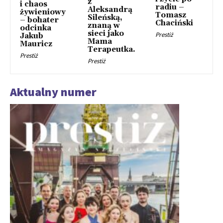
z
i chaos
radiu –
Aleksandrą
żywieniowy
Tomasz
Sileńską,
– bohater
Chaciński
znaną w
odcinka
sieci jako
Prestiż
Jakub
Mama
Mauricz
Terapeutka.
Prestiż
Prestiż
Aktualny numer