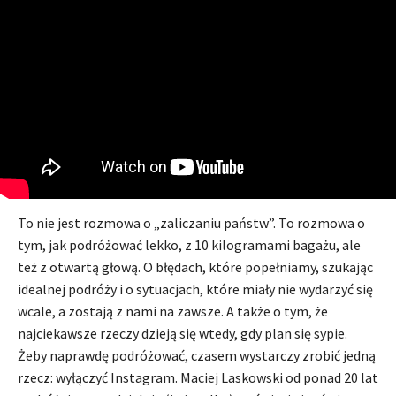
To nie jest rozmowa o „zaliczaniu państw”. To rozmowa o
tym, jak podróżować lekko, z 10 kilogramami bagażu, ale
też z otwartą głową. O błędach, które popełniamy, szukając
idealnej podróży i o sytuacjach, które miały nie wydarzyć się
wcale, a zostają z nami na zawsze. A także o tym, że
najciekawsze rzeczy dzieją się wtedy, gdy plan się sypie.
Żeby naprawdę podróżować, czasem wystarczy zrobić jedną
rzecz: wyłączyć Instagram. Maciej Laskowski od ponad 20 lat