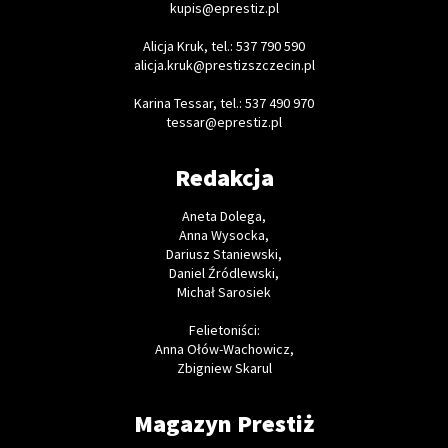
kupis@eprestiz.pl
Alicja Kruk, tel.: 537 790 590
alicja.kruk@prestizszczecin.pl
Karina Tessar, tel.: 537 490 970
tessar@eprestiz.pl
Redakcja
Aneta Dolega,
Anna Wysocka,
Dariusz Staniewski,
Daniel Źródlewski,
Michał Sarosiek
Felietoniści:
Anna Ołów-Wachowicz,
Zbigniew Skarul
Magazyn Prestiż