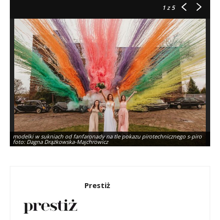
1
z 5
modelki w sukniach od fanfaronady na tle pokazu pirotechnicznego s-piro
foto: Dagna Drążkowska-Majchrowicz
Prestiż