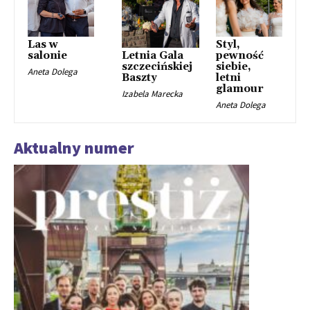
Las w
Styl,
salonie
pewność
Letnia Gala
siebie,
szczecińskiej
Aneta Dolega
letni
Baszty
glamour
Izabela Marecka
Aneta Dolega
Aktualny numer