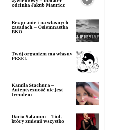
żywieniowy – bohater
odcinka Jakub Mauricz
Bez granic i na własnych
zasadach – Osiemnastka
BNO
Twój organizm ma własny
PESEL
Kamila Stachura –
Autentyczność nie jest
trendem
Daria Salamon – Tiul,
który zmienił wszystko