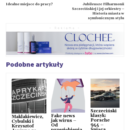
Idealne miejsce do pracy?
Jubileusze Filharmonii
Szczecińskiej i jej orkiestry –
Historia miasta w
symfonicznym stylu
– Reklama –
Podobne artykuły
Szczeciński
klasyk:
Fake news
Maklakiewicz,
Porsche
jak wirus –
Cybulski i
944 –
Od
Krzysztof
Śpiąca
przeziębienia