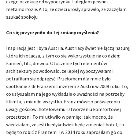
czego oczekuję od wypoczynku. I uległam pewnej
metamorfozie. A to, że dzieci urosły sprawiło, że zaczęłam
szukać spokoju.
Co się przyczyniło do tej zmiany myślenia?
Inspiracją jest i była Austria. Austriacy świetnie łączą naturę,
która ich otacza, z tym co się wykorzystuje na co dzień:
kamień, filc, drewno. Otoczenie tych elementów
architektury powodowało, że lepiej wypoczywałam i
potrafiłam się odprężyć. Przełomem dla mnie było
spotkanie z dr Franzem Linzerem z Austrii w 2009 roku. To,
co usłyszałam na jego wykładzie o uważności na potrzeby
klienta, zmieniło wszystko. Franz mówił o poświęceniu
uwagi gościowi hotelowemu i stworzeniu komfortowej
przestrzeni. To mi utkwiło w pamięci tak mocno, że
wiedziałam, że jeśli kiedykolwiek będę zmieniać hotel, to
będę to robić z Franzem. I w 2014 roku zaprosiłam go do