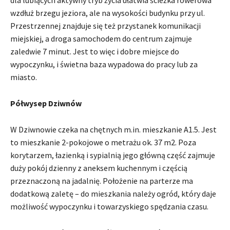
dla lubiących aktywny tryb życia ułatwia ścieżka rowerowa
wzdłuż brzegu jeziora, ale na wysokości budynku przy ul.
Przestrzennej znajduje się też przystanek komunikacji
miejskiej, a droga samochodem do centrum zajmuje
zaledwie 7 minut. Jest to więc i dobre miejsce do
wypoczynku, i świetna baza wypadowa do pracy lub za
miasto.
Półwysep Dziwnów
W Dziwnowie czeka na chętnych m.in. mieszkanie A1.5. Jest
to mieszkanie 2-pokojowe o metrażu ok. 37 m2. Poza
korytarzem, łazienką i sypialnią jego główną część zajmuje
duży pokój dzienny z aneksem kuchennym i częścią
przeznaczoną na jadalnię. Położenie na parterze ma
dodatkową zaletę – do mieszkania należy ogród, który daje
możliwość wypoczynku i towarzyskiego spędzania czasu.