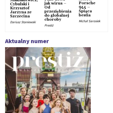
Maklakiewicz,
Porsche
jak wirus –
Cybulski i
944 –
Od
Krzysztof
Śpiąca
przeziębienia
Jarzyna ze
bestia
do globalnej
Szczecina
choroby
Michał Sarosiek
Dariusz Staniewski
Prestiż
Aktualny numer