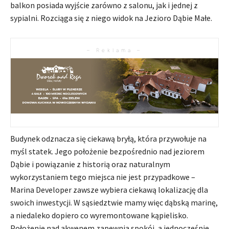
balkon posiada wyjście zarówno z salonu, jak i jednej z
sypialni. Rozciąga się z niego widok na Jezioro Dąbie Małe.
– Reklama –
Budynek odznacza się ciekawą bryłą, która przywołuje na
myśl statek. Jego położenie bezpośrednio nad jeziorem
Dąbie i powiązanie z historią oraz naturalnym
wykorzystaniem tego miejsca nie jest przypadkowe –
Marina Developer zawsze wybiera ciekawą lokalizację dla
swoich inwestycji. W sąsiedztwie mamy więc dąbską marinę,
a niedaleko dopiero co wyremontowane kąpielisko.
Położenie nad akwenem zapewnia spokój, a jednocześnie