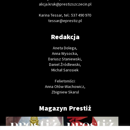
alicja.kruk@prestizszczecin.pl
Karina Tessar, tel.: 537 490 970
tessar@eprestiz.pl
Redakcja
Aneta Dolega,
Anna Wysocka,
Dariusz Staniewski,
Daniel Źródlewski,
Michał Sarosiek
Felietoniści:
Anna Ołów-Wachowicz,
Zbigniew Skarul
Magazyn Prestiż